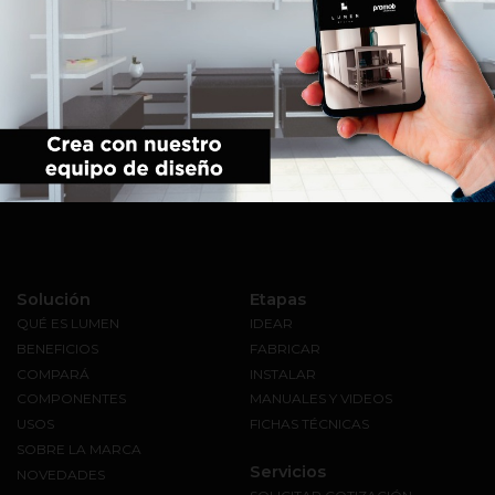
Solución
Etapas
QUÉ ES LUMEN
IDEAR
BENEFICIOS
FABRICAR
COMPARÁ
INSTALAR
COMPONENTES
MANUALES Y VIDEOS
USOS
FICHAS TÉCNICAS
SOBRE LA MARCA
Servicios
NOVEDADES