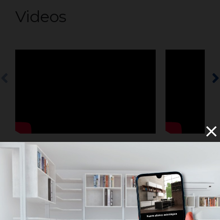
Videos
Instalación de Carpintería LUMEN
Instalación 
System
System