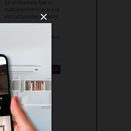
Se utiliza para fijar el
tubo/perchero oval a la
estructura del mueble.
Medidas: 43mm x 19mm
Peso: 50 gr
Pack: 12
ficha-sop-ov-6033.pdf