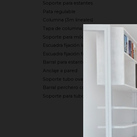
Soporte para estantes
Pata regulable
Columna (3m lineales)
Tapa de columna
Soporte para módulos
Escuadra fijación lateral
Escuadra fijación frontal
Barral para estante de vidrio (3m lineales)
Anclaje a pared
Soporte tubo oval
Barral perchero con led (3m lineales)
Soporte para tubo redondo