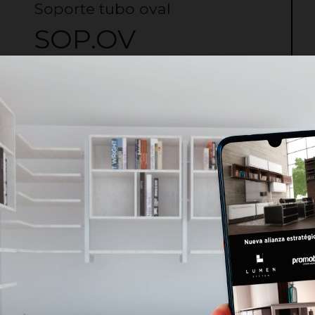
Soporte tubo oval
SOP.OV